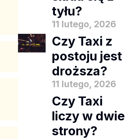
tyłu?
11 lutego, 2026
Czy Taxi z
postoju jest
droższa?
11 lutego, 2026
Czy Taxi
liczy w dwie
strony?