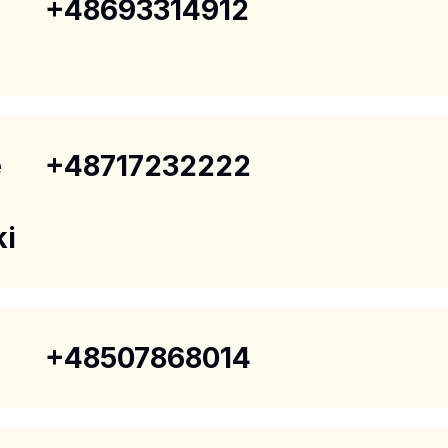
+48693314912
e
+48717232222
ki
+48507868014