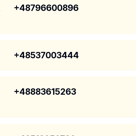
t
+48796600896
+48537003444
+48883615263