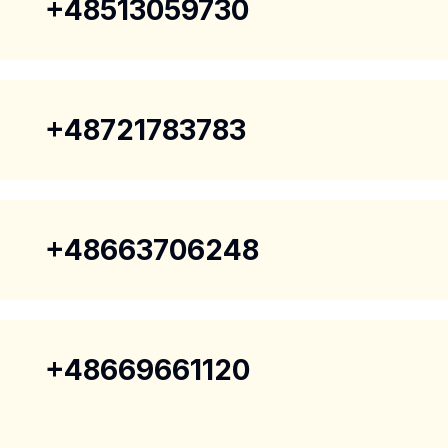
+48513059730
+48721783783
+48663706248
+48669661120