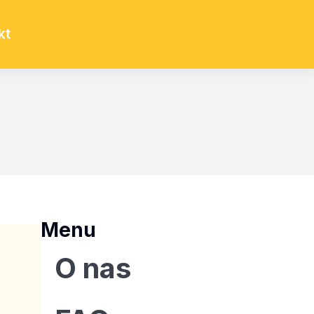
kt
Menu
O nas