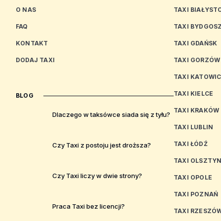
O NAS
TAXI BIAŁYST
FAQ
TAXI BYDGOS
KONTAKT
TAXI GDAŃSK
DODAJ TAXI
TAXI GORZÓW
TAXI KATOWI
TAXI KIELCE
BLOG
TAXI KRAKÓW
Dlaczego w taksówce siada się z tyłu?
TAXI LUBLIN
TAXI ŁÓDŹ
Czy Taxi z postoju jest droższa?
TAXI OLSZTY
Czy Taxi liczy w dwie strony?
TAXI OPOLE
TAXI POZNAŃ
Praca Taxi bez licencji?
TAXI RZESZÓ