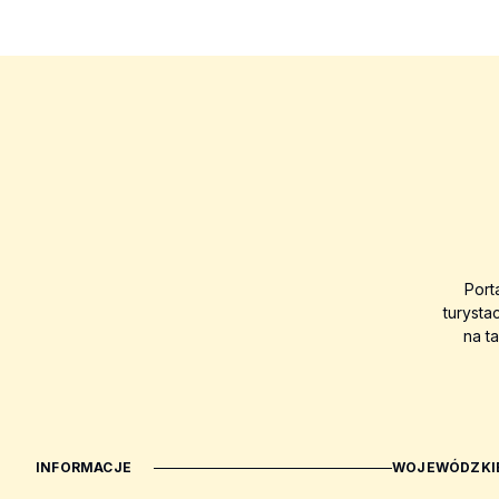
Port
turysta
na t
INFORMACJE
WOJEWÓDZKIE