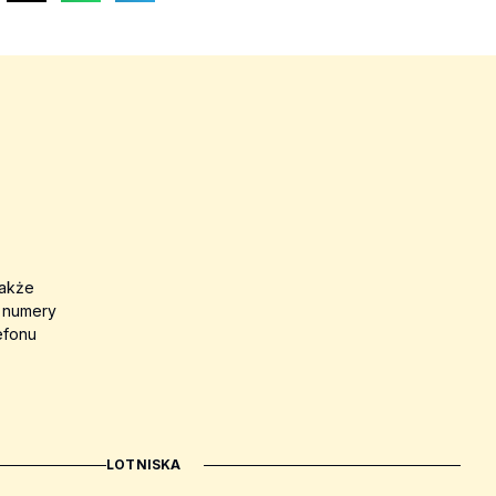
także
a numery
efonu
LOTNISKA