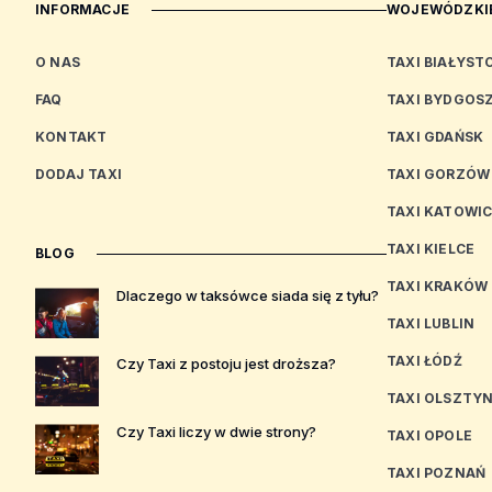
INFORMACJE
WOJEWÓDZKIE
O NAS
TAXI BIAŁYST
FAQ
TAXI BYDGOS
KONTAKT
TAXI GDAŃSK
DODAJ TAXI
TAXI GORZÓW
TAXI KATOWI
TAXI KIELCE
BLOG
TAXI KRAKÓW
Dlaczego w taksówce siada się z tyłu?
TAXI LUBLIN
TAXI ŁÓDŹ
Czy Taxi z postoju jest droższa?
TAXI OLSZTY
Czy Taxi liczy w dwie strony?
TAXI OPOLE
TAXI POZNAŃ