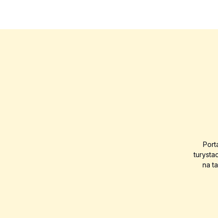
Port
turysta
na t