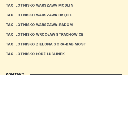
TAXI LOTNISKO WARSZAWA MODLIN
TAXI LOTNISKO WARSZAWA OKĘCIE
TAXI LOTNISKO WARSZAWA-RADOM
TAXI LOTNISKO WROCŁAW STRACHOWICE
TAXI LOTNISKO ZIELONA GÓRA-BABIMOST
TAXI LOTNISKO ŁÓDŹ LUBLINEK
KONTAKT
E-MAIL
kontakt@dobrataxi.pl
Portal
dobrataxi.pl
został połączony z serwisem
zlaptaryfe.pl
.
Polityka prywatności