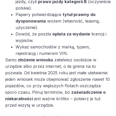
jazdy, czyli
prawo jazdy kategorii B
(oczywiście
polskie).
Papiery potwierdzające
tytuł prawny do
dysponowania
wozem (własność, leasing,
użyczenie).
Dowód, że poszła
opłata za wydanie
licencji i
wypisów.
Wykaz samochodów z marką, typem,
rejestracją i numerem VIN.
Samo
złożenie wniosku
załatwisz osobiście w
urzędzie albo przez internet, o ile gmina na to
pozwala. Od kwietnia 2025 roku jest małe ułatwienie:
jeden wniosek może obejmować zgłoszenie nawet 10
pojazdów, co przy większych flotach oszczędza
sporo czasu. Pilnuj terminów, bo
zaświadczenie o
niekaralności
jest ważne krótko – pobierz je tuż
przed wizytą w urzędzie.