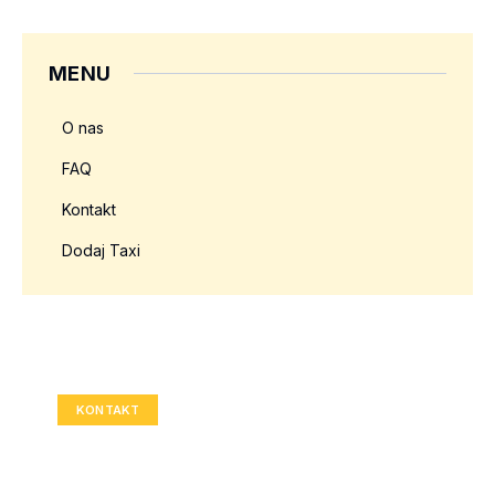
MENU
O nas
FAQ
Kontakt
Dodaj Taxi
Twoja reklama tutaj?
Rozmiar: 336x280 px
KONTAKT