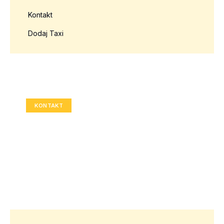
Kontakt
Dodaj Taxi
Twoja reklama tutaj?
Rozmiar: 336x280 px
KONTAKT