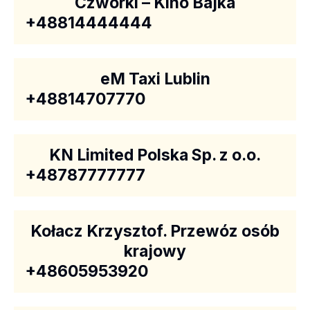
Czwórki – Kino Bajka
+48814444444
eM Taxi Lublin
+48814707770
KN Limited Polska Sp. z o.o.
+48787777777
Kołacz Krzysztof. Przewóz osób
krajowy
+48605953920