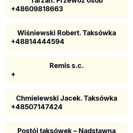
Tarzan. Przewóz osób
+48609818663
Wiśniewski Robert. Taksówka
+48814444594
Remis s.c.
+
Chmielewski Jacek. Taksówka
+48507147424
Postój taksówek – Nadstawna