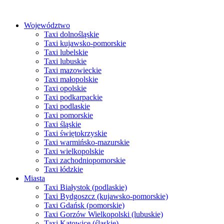
Przejdź
do
Województwo
treści
Taxi dolnośląskie
Taxi kujawsko-pomorskie
Taxi lubelskie
Taxi lubuskie
Taxi mazowieckie
Taxi małopolskie
Taxi opolskie
Taxi podkarpackie
Taxi podlaskie
Taxi pomorskie
Taxi śląskie
Taxi świętokrzyskie
Taxi warmińsko-mazurskie
Taxi wielkopolskie
Taxi zachodniopomorskie
Taxi łódzkie
Miasta
Taxi Białystok (podlaskie)
Taxi Bydgoszcz (kujawsko-pomorskie)
Taxi Gdańsk (pomorskie)
Taxi Gorzów Wielkopolski (lubuskie)
Taxi Katowice (śląskie)