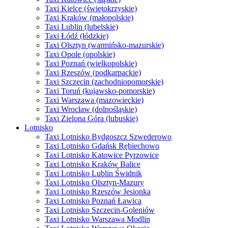
Taxi Kielce (świętokrzyskie)
Taxi Kraków (małopolskie)
Taxi Lublin (lubelskie)
Taxi Łódź (łódzkie)
Taxi Olsztyn (warmińsko-mazurskie)
Taxi Opole (opolskie)
Taxi Poznań (wielkopolskie)
Taxi Rzeszów (podkarpackie)
Taxi Szczecin (zachodniopomorskie)
Taxi Toruń (kujawsko-pomorskie)
Taxi Warszawa (mazowieckie)
Taxi Wrocław (dolnośląskie)
Taxi Zielona Góra (lubuskie)
Lotnisko
Taxi Lotnisko Bydgoszcz Szwederowo
Taxi Lotnisko Gdańsk Rębiechowo
Taxi Lotnisko Katowice Pyrzowice
Taxi Lotnisko Kraków Balice
Taxi Lotnisko Lublin Świdnik
Taxi Lotnisko Olsztyn-Mazury
Taxi Lotnisko Rzeszów Jesionka
Taxi Lotnisko Poznań Ławica
Taxi Lotnisko Szczecin-Goleniów
Taxi Lotnisko Warszawa Modlin