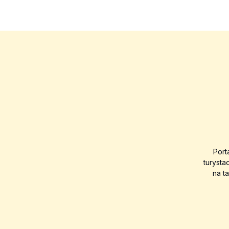
Port
turysta
na t