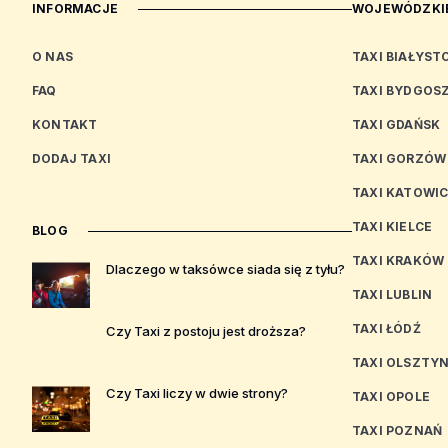
INFORMACJE
WOJEWÓDZKIE
O NAS
TAXI BIAŁYST
FAQ
TAXI BYDGOS
KONTAKT
TAXI GDAŃSK
DODAJ TAXI
TAXI GORZÓW
TAXI KATOWI
TAXI KIELCE
BLOG
TAXI KRAKÓW
Dlaczego w taksówce siada się z tyłu?
TAXI LUBLIN
TAXI ŁÓDŹ
Czy Taxi z postoju jest droższa?
TAXI OLSZTY
Czy Taxi liczy w dwie strony?
TAXI OPOLE
TAXI POZNAŃ