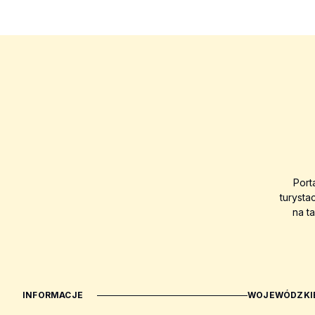
Port
turysta
na t
INFORMACJE
WOJEWÓDZKIE