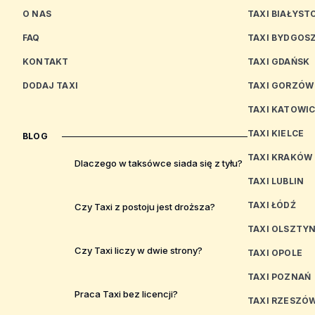
O NAS
TAXI BIAŁYST
FAQ
TAXI BYDGOS
KONTAKT
TAXI GDAŃSK
DODAJ TAXI
TAXI GORZÓW
TAXI KATOWI
TAXI KIELCE
BLOG
TAXI KRAKÓW
Dlaczego w taksówce siada się z tyłu?
TAXI LUBLIN
TAXI ŁÓDŹ
Czy Taxi z postoju jest droższa?
TAXI OLSZTY
Czy Taxi liczy w dwie strony?
TAXI OPOLE
TAXI POZNAŃ
Praca Taxi bez licencji?
TAXI RZESZÓ