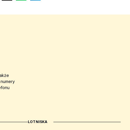
także
a numery
efonu
LOTNISKA