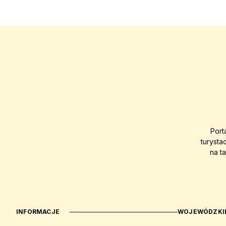
Port
turysta
na t
INFORMACJE
WOJEWÓDZKIE