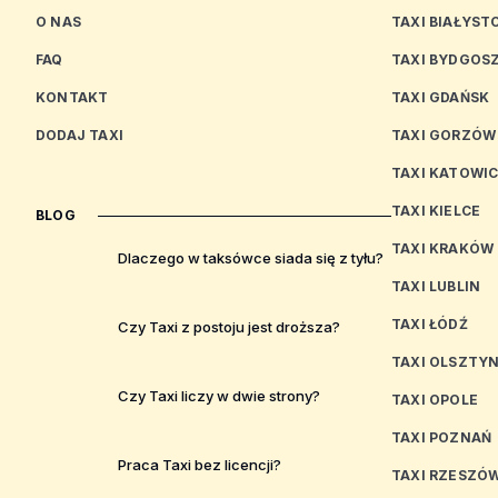
O NAS
TAXI BIAŁYST
FAQ
TAXI BYDGOS
KONTAKT
TAXI GDAŃSK
DODAJ TAXI
TAXI GORZÓW
TAXI KATOWI
TAXI KIELCE
BLOG
TAXI KRAKÓW
Dlaczego w taksówce siada się z tyłu?
TAXI LUBLIN
TAXI ŁÓDŹ
Czy Taxi z postoju jest droższa?
TAXI OLSZTY
Czy Taxi liczy w dwie strony?
TAXI OPOLE
TAXI POZNAŃ
Praca Taxi bez licencji?
TAXI RZESZÓ