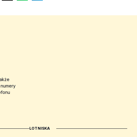
także
a numery
efonu
LOTNISKA