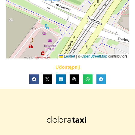
Leaflet
|
©
OpenStreetMap
contributors
Udostępnij