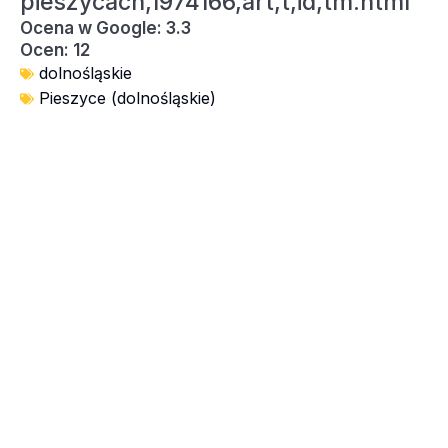
pieszycach,1974166,art,t,id,tm.html
Ocena w Google: 3.3
Ocen: 12
dolnośląskie
Pieszyce (dolnośląskie)