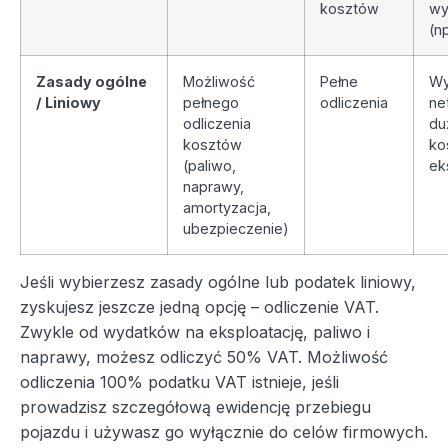
kosztów
wy
(n
Zasady ogólne
Możliwość
Pełne
Wy
/ Liniowy
pełnego
odliczenia
ne
odliczenia
du
kosztów
ko
(paliwo,
ek
naprawy,
amortyzacja,
ubezpieczenie)
Jeśli wybierzesz zasady ogólne lub podatek liniowy,
zyskujesz jeszcze jedną opcję – odliczenie VAT.
Zwykle od wydatków na eksploatację, paliwo i
naprawy, możesz odliczyć 50% VAT. Możliwość
odliczenia 100% podatku VAT istnieje, jeśli
prowadzisz szczegółową ewidencję przebiegu
pojazdu i używasz go wyłącznie do celów firmowych.