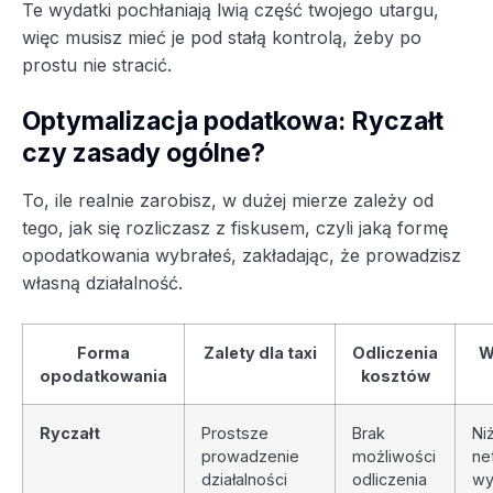
Te wydatki pochłaniają lwią część twojego utargu,
więc musisz mieć je pod stałą kontrolą, żeby po
prostu nie stracić.
Optymalizacja podatkowa: Ryczałt
czy zasady ogólne?
To, ile realnie zarobisz, w dużej mierze zależy od
tego, jak się rozliczasz z fiskusem, czyli jaką formę
opodatkowania wybrałeś, zakładając, że prowadzisz
własną działalność.
Forma
Zalety dla taxi
Odliczenia
W
opodatkowania
kosztów
Ryczałt
Prostsze
Brak
Ni
prowadzenie
możliwości
ne
działalności
odliczenia
wy