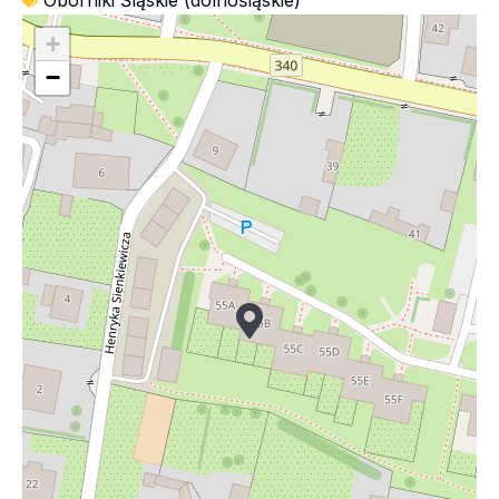
Oborniki Śląskie (dolnośląskie)
+
−