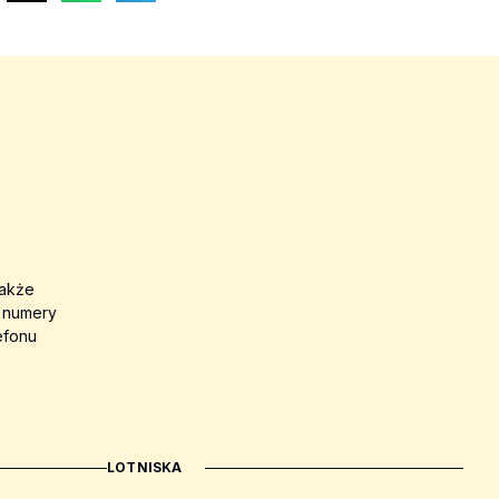
także
a numery
efonu
LOTNISKA