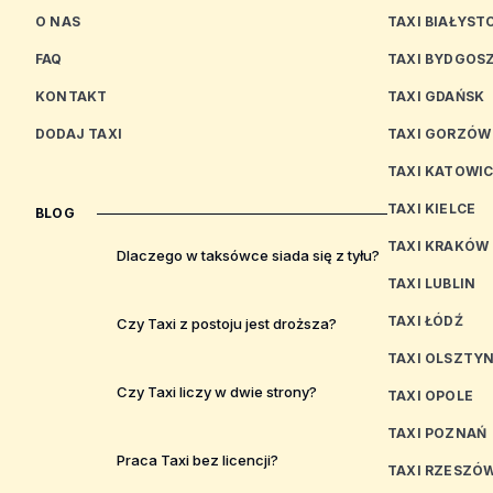
O NAS
TAXI BIAŁYST
FAQ
TAXI BYDGOS
KONTAKT
TAXI GDAŃSK
DODAJ TAXI
TAXI GORZÓW
TAXI KATOWI
TAXI KIELCE
BLOG
TAXI KRAKÓW
Dlaczego w taksówce siada się z tyłu?
TAXI LUBLIN
TAXI ŁÓDŹ
Czy Taxi z postoju jest droższa?
TAXI OLSZTY
Czy Taxi liczy w dwie strony?
TAXI OPOLE
TAXI POZNAŃ
Praca Taxi bez licencji?
TAXI RZESZÓ