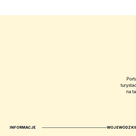
Port
turysta
na t
INFORMACJE
WOJEWÓDZKIE