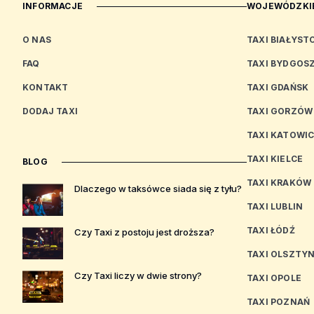
INFORMACJE
WOJEWÓDZKIE
O NAS
TAXI BIAŁYST
FAQ
TAXI BYDGOS
KONTAKT
TAXI GDAŃSK
DODAJ TAXI
TAXI GORZÓW
TAXI KATOWI
TAXI KIELCE
BLOG
TAXI KRAKÓW
Dlaczego w taksówce siada się z tyłu?
TAXI LUBLIN
TAXI ŁÓDŹ
Czy Taxi z postoju jest droższa?
TAXI OLSZTY
Czy Taxi liczy w dwie strony?
TAXI OPOLE
TAXI POZNAŃ