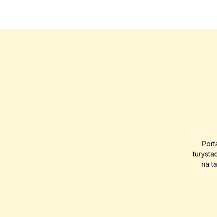
Port
turysta
na t