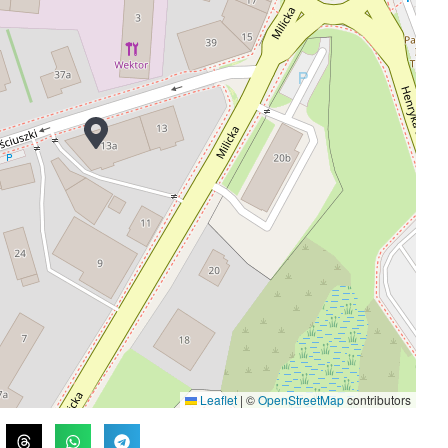
Leaflet
|
©
OpenStreetMap
contributors