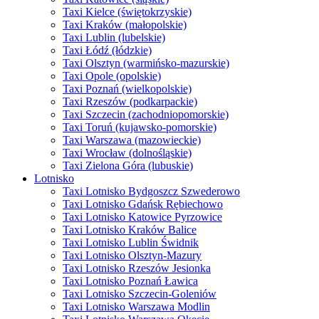
Taxi Kielce (świętokrzyskie)
Taxi Kraków (małopolskie)
Taxi Lublin (lubelskie)
Taxi Łódź (łódzkie)
Taxi Olsztyn (warmińsko-mazurskie)
Taxi Opole (opolskie)
Taxi Poznań (wielkopolskie)
Taxi Rzeszów (podkarpackie)
Taxi Szczecin (zachodniopomorskie)
Taxi Toruń (kujawsko-pomorskie)
Taxi Warszawa (mazowieckie)
Taxi Wrocław (dolnośląskie)
Taxi Zielona Góra (lubuskie)
Lotnisko
Taxi Lotnisko Bydgoszcz Szwederowo
Taxi Lotnisko Gdańsk Rębiechowo
Taxi Lotnisko Katowice Pyrzowice
Taxi Lotnisko Kraków Balice
Taxi Lotnisko Lublin Świdnik
Taxi Lotnisko Olsztyn-Mazury
Taxi Lotnisko Rzeszów Jesionka
Taxi Lotnisko Poznań Ławica
Taxi Lotnisko Szczecin-Goleniów
Taxi Lotnisko Warszawa Modlin