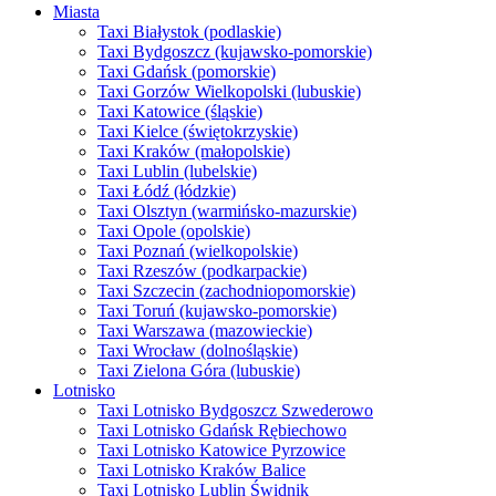
Miasta
Taxi Białystok (podlaskie)
Taxi Bydgoszcz (kujawsko-pomorskie)
Taxi Gdańsk (pomorskie)
Taxi Gorzów Wielkopolski (lubuskie)
Taxi Katowice (śląskie)
Taxi Kielce (świętokrzyskie)
Taxi Kraków (małopolskie)
Taxi Lublin (lubelskie)
Taxi Łódź (łódzkie)
Taxi Olsztyn (warmińsko-mazurskie)
Taxi Opole (opolskie)
Taxi Poznań (wielkopolskie)
Taxi Rzeszów (podkarpackie)
Taxi Szczecin (zachodniopomorskie)
Taxi Toruń (kujawsko-pomorskie)
Taxi Warszawa (mazowieckie)
Taxi Wrocław (dolnośląskie)
Taxi Zielona Góra (lubuskie)
Lotnisko
Taxi Lotnisko Bydgoszcz Szwederowo
Taxi Lotnisko Gdańsk Rębiechowo
Taxi Lotnisko Katowice Pyrzowice
Taxi Lotnisko Kraków Balice
Taxi Lotnisko Lublin Świdnik