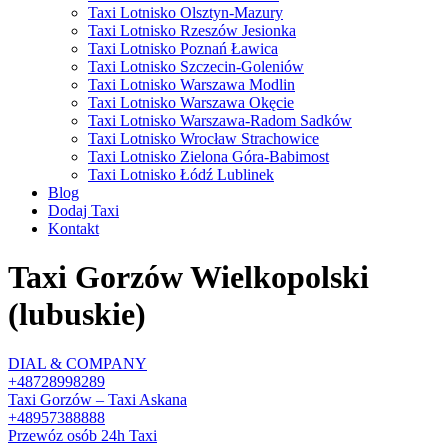
Taxi Lotnisko Olsztyn-Mazury
Taxi Lotnisko Rzeszów Jesionka
Taxi Lotnisko Poznań Ławica
Taxi Lotnisko Szczecin-Goleniów
Taxi Lotnisko Warszawa Modlin
Taxi Lotnisko Warszawa Okęcie
Taxi Lotnisko Warszawa-Radom Sadków
Taxi Lotnisko Wrocław Strachowice
Taxi Lotnisko Zielona Góra-Babimost
Taxi Lotnisko Łódź Lublinek
Blog
Dodaj Taxi
Kontakt
Taxi Gorzów Wielkopolski
(lubuskie)
DIAL & COMPANY
+48728998289
Taxi Gorzów – Taxi Askana
+48957388888
Przewóz osób 24h Taxi