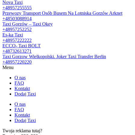
Nova Taxi
+48957255555
Przewozy Transport Osób Busem Na Lotniska Gorzów Arknet
+48503088914
Taxi Gorzów – Taxi Okey
+48957252252
Es-ka Taxi
+48957222222
ECCO- Taxi BOLT
+48732613271
Taxi Gorzow Wielkopolski. Joker Taxi Transfer Berlin
+48957220220
Menu
O nas
FAQ
Kontakt
Dodaj Taxi
O nas
FAQ
Kontakt
Dodaj Taxi
Twoja reklama tutaj?