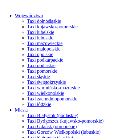
Przejdź
do
Województwo
treści
Taxi dolnośląskie
Taxi kujawsko-pomorskie
Taxi lubelskie
Taxi lubuskie
Taxi mazowieckie
Taxi małopolskie
Taxi opolskie
Taxi podkarpackie
Taxi podlaskie
Taxi pomorskie
Taxi śląskie
Taxi świętokrzyskie
Taxi warmińsko-mazurskie
Taxi wielkopolskie
Taxi zachodniopomorskie
Taxi łódzkie
Miasta
Taxi Białystok (podlaskie)
Taxi Bydgoszcz (kujawsko-pomorskie)
Taxi Gdańsk (pomorskie)
Taxi Gorzów Wielkopolski (lubuskie)
Taxi Katowice (śląskie)