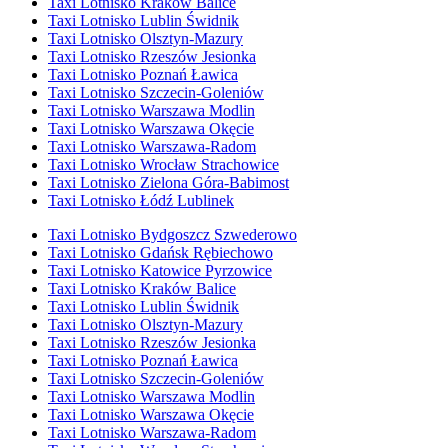
Taxi Lotnisko Kraków Balice
Taxi Lotnisko Lublin Świdnik
Taxi Lotnisko Olsztyn-Mazury
Taxi Lotnisko Rzeszów Jesionka
Taxi Lotnisko Poznań Ławica
Taxi Lotnisko Szczecin-Goleniów
Taxi Lotnisko Warszawa Modlin
Taxi Lotnisko Warszawa Okęcie
Taxi Lotnisko Warszawa-Radom
Taxi Lotnisko Wrocław Strachowice
Taxi Lotnisko Zielona Góra-Babimost
Taxi Lotnisko Łódź Lublinek
Taxi Lotnisko Bydgoszcz Szwederowo
Taxi Lotnisko Gdańsk Rębiechowo
Taxi Lotnisko Katowice Pyrzowice
Taxi Lotnisko Kraków Balice
Taxi Lotnisko Lublin Świdnik
Taxi Lotnisko Olsztyn-Mazury
Taxi Lotnisko Rzeszów Jesionka
Taxi Lotnisko Poznań Ławica
Taxi Lotnisko Szczecin-Goleniów
Taxi Lotnisko Warszawa Modlin
Taxi Lotnisko Warszawa Okęcie
Taxi Lotnisko Warszawa-Radom