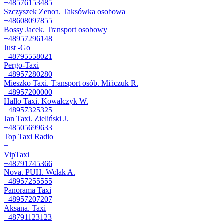
+48576153485
Szczyszek Zenon. Taksówka osobowa
+48608097855
Bossy Jacek. Transport osobowy
+48957296148
Just -Go
+48795558021
Pergo-Taxi
+48957280280
Mieszko Taxi. Transport osób. Mińczuk R.
+48957200000
Hallo Taxi. Kowalczyk W.
+48957325325
Jan Taxi. Zieliński J.
+48505699633
Top Taxi Radio
+
VipTaxi
+48791745366
Nova. PUH. Wolak A.
+48957255555
Panorama Taxi
+48957207207
Aksana. Taxi
+48791123123