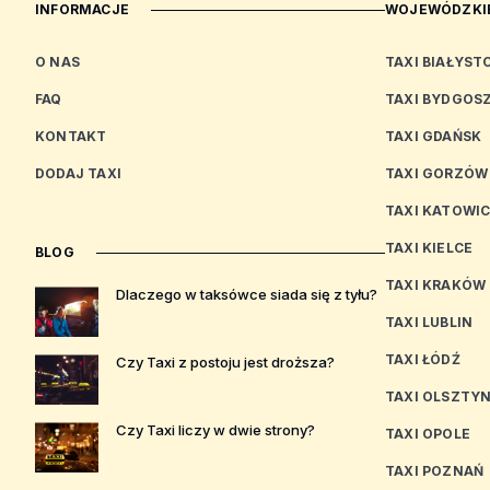
INFORMACJE
WOJEWÓDZKIE
O NAS
TAXI BIAŁYST
FAQ
TAXI BYDGOS
KONTAKT
TAXI GDAŃSK
DODAJ TAXI
TAXI GORZÓW
TAXI KATOWI
TAXI KIELCE
BLOG
TAXI KRAKÓW
Dlaczego w taksówce siada się z tyłu?
TAXI LUBLIN
TAXI ŁÓDŹ
Czy Taxi z postoju jest droższa?
TAXI OLSZTY
Czy Taxi liczy w dwie strony?
TAXI OPOLE
TAXI POZNAŃ