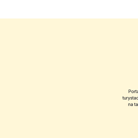
Port
turysta
na t