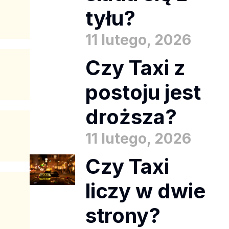
tyłu?
11 lutego, 2026
Czy Taxi z
postoju jest
droższa?
11 lutego, 2026
Czy Taxi
liczy w dwie
strony?