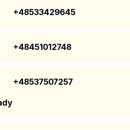
+48533429645
+48451012748
+48537507257
ady