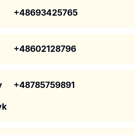
+48693425765
+48602128796
y
+48785759891
yk