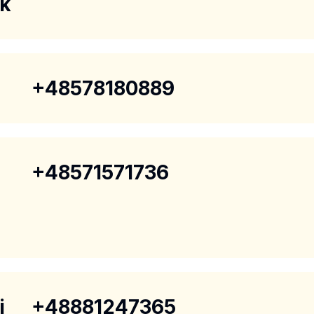
ik
+48578180889
+48571571736
i
+48881247365