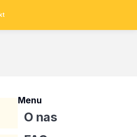
kt
Menu
O nas