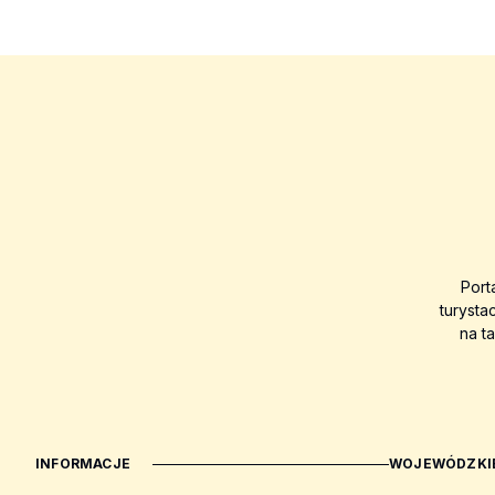
Port
turysta
na t
INFORMACJE
WOJEWÓDZKIE