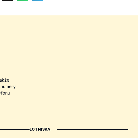
także
a numery
efonu
LOTNISKA