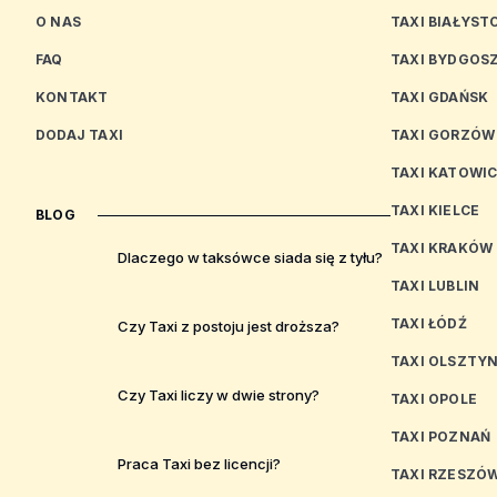
O NAS
TAXI BIAŁYST
FAQ
TAXI BYDGOS
KONTAKT
TAXI GDAŃSK
DODAJ TAXI
TAXI GORZÓW
TAXI KATOWI
TAXI KIELCE
BLOG
TAXI KRAKÓW
Dlaczego w taksówce siada się z tyłu?
TAXI LUBLIN
TAXI ŁÓDŹ
Czy Taxi z postoju jest droższa?
TAXI OLSZTY
Czy Taxi liczy w dwie strony?
TAXI OPOLE
TAXI POZNAŃ
Praca Taxi bez licencji?
TAXI RZESZÓ