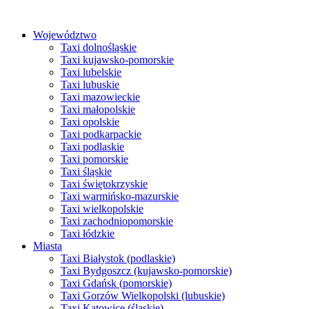
Przejdź
do
Województwo
treści
Taxi dolnośląskie
Taxi kujawsko-pomorskie
Taxi lubelskie
Taxi lubuskie
Taxi mazowieckie
Taxi małopolskie
Taxi opolskie
Taxi podkarpackie
Taxi podlaskie
Taxi pomorskie
Taxi śląskie
Taxi świętokrzyskie
Taxi warmińsko-mazurskie
Taxi wielkopolskie
Taxi zachodniopomorskie
Taxi łódzkie
Miasta
Taxi Białystok (podlaskie)
Taxi Bydgoszcz (kujawsko-pomorskie)
Taxi Gdańsk (pomorskie)
Taxi Gorzów Wielkopolski (lubuskie)
Taxi Katowice (śląskie)