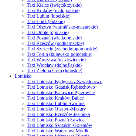
Taxi Kielce (świętokrzyskie)
Taxi Kraków (małopolskie)
Taxi Lublin (lubelskie)
Taxi Łódź (łódzkie)
Taxi Olsztyn (warmińsko-mazurskie)
Taxi Opole (opolskie)
Taxi Poznań (wielkopolskie)
Taxi Rzeszów (podkarpackie)
Taxi Szczecin (zachodniopomorskie)
Taxi Toruń (kujawsko-pomorskie)
Taxi Warszawa (mazowieckie)
Taxi Wrocław (dolnośląskie)
Taxi Zielona Góra (lubuskie)
Lotnisko
Taxi Lotnisko Bydgoszcz Szwederowo
Taxi Lotnisko Gdańsk Rębiechowo
Taxi Lotnisko Katowice Pyrzowice
Taxi Lotnisko Kraków Balice
Taxi Lotnisko Lublin Świdnik
Taxi Lotnisko Olsztyn-Mazury
Taxi Lotnisko Rzeszów Jesionka
Taxi Lotnisko Poznań Ławica
Taxi Lotnisko Szczecin-Goleniów
Taxi Lotnisko Warszawa Modlin