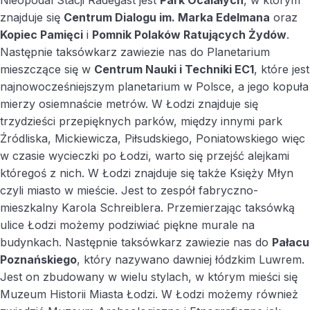
Nieopodal Stacji Radegast jest
Park Ocalałych
, w którym
znajduje się
Centrum Dialogu im. Marka Edelmana
oraz
Kopiec Pamięci
i
Pomnik Polaków Ratujących Żydów
.
Następnie taksówkarz zawiezie nas do Planetarium
mieszczące się w
Centrum Nauki i Techniki EC1
, które jest
najnowocześniejszym planetarium w Polsce, a jego kopuła
mierzy osiemnaście metrów. W Łodzi znajduje się
trzydzieści przepięknych parków, między innymi park
Źródliska, Mickiewicza, Piłsudskiego, Poniatowskiego więc
w czasie wycieczki po Łodzi, warto się przejść alejkami
któregoś z nich. W Łodzi znajduje się także Księży Młyn
czyli miasto w mieście. Jest to zespół fabryczno-
mieszkalny Karola Schreiblera. Przemierzając taksówką
ulice Łodzi możemy podziwiać piękne murale na
budynkach. Następnie taksówkarz zawiezie nas do
Pałacu
Poznańskiego
, który nazywano dawniej łódzkim Luwrem.
Jest on zbudowany w wielu stylach, w którym mieści się
Muzeum Historii Miasta Łodzi. W Łodzi możemy również