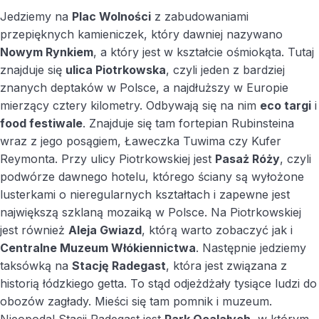
Jedziemy na
Plac Wolności
z zabudowaniami
przepięknych kamieniczek, który dawniej nazywano
Nowym Rynkiem
, a który jest w kształcie ośmiokąta. Tutaj
znajduje się
ulica Piotrkowska
, czyli jeden z bardziej
znanych deptaków w Polsce, a najdłuższy w Europie
mierzący cztery kilometry. Odbywają się na nim
eco targi
i
food festiwale
. Znajduje się tam fortepian Rubinsteina
wraz z jego posągiem, Ławeczka Tuwima czy Kufer
Reymonta. Przy ulicy Piotrkowskiej jest
Pasaż Róży
, czyli
podwórze dawnego hotelu, którego ściany są wyłożone
lusterkami o nieregularnych kształtach i zapewne jest
największą szklaną mozaiką w Polsce. Na Piotrkowskiej
jest również
Aleja Gwiazd
, którą warto zobaczyć jak i
Centralne Muzeum Włókiennictwa
. Następnie jedziemy
taksówką na
Stację Radegast
, która jest związana z
historią łódzkiego getta. To stąd odjeżdżały tysiące ludzi do
obozów zagłady. Mieści się tam pomnik i muzeum.