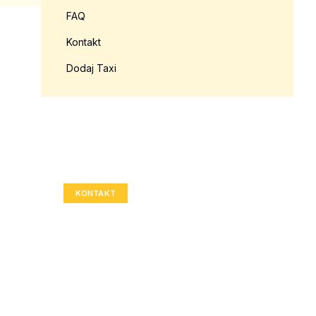
FAQ
Kontakt
Dodaj Taxi
Twoja reklama tutaj?
Rozmiar: 336x280 px
KONTAKT