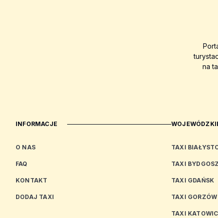
Port
turysta
na t
INFORMACJE
WOJEWÓDZKIE
O NAS
TAXI BIAŁYST
FAQ
TAXI BYDGOS
KONTAKT
TAXI GDAŃSK
DODAJ TAXI
TAXI GORZÓW
TAXI KATOWI