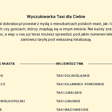
Wyszukiwarka Taxi dla Ciebie
al dobrataxi.pl powstał z myślą o mieszkańcach polskich miast, jak i 
ch czy gościach, którzy znajdują się w innym mieście. Nie każdy zn
axi, a więc u nas już teraz możesz sprawdzić pod jakim numerem tel
zamówisz taryfę pod wskazaną lokalizację.
 MIASTA
WOJEWÓDZTWA
OK
TAXI DOLNOŚLĄSKIE
ZCZ
TAXI KUJAWSKO-POMORSKIE
TAXI LUBELSKIE
 WIELKOPOLSKI
TAXI LUBUSKIE
CE
TAXI MAZOWIECKIE