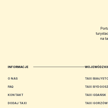
Port
turysta
na t
INFORMACJE
WOJEWÓDZKIE
O NAS
TAXI BIAŁYST
FAQ
TAXI BYDGOS
KONTAKT
TAXI GDAŃSK
DODAJ TAXI
TAXI GORZÓW