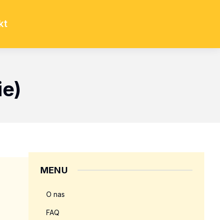
kt
ie)
MENU
O nas
FAQ