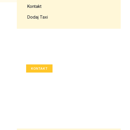
Kontakt
Dodaj Taxi
Twoja reklama tutaj?
Rozmiar: 336x280 px
KONTAKT