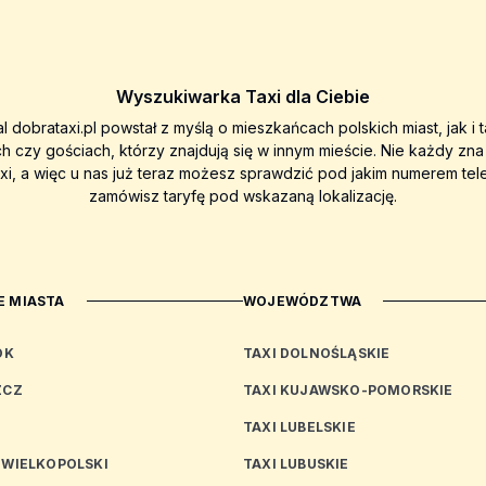
Wyszukiwarka Taxi dla Ciebie
al dobrataxi.pl powstał z myślą o mieszkańcach polskich miast, jak i 
ch czy gościach, którzy znajdują się w innym mieście. Nie każdy zn
axi, a więc u nas już teraz możesz sprawdzić pod jakim numerem tel
zamówisz taryfę pod wskazaną lokalizację.
 MIASTA
WOJEWÓDZTWA
OK
TAXI DOLNOŚLĄSKIE
ZCZ
TAXI KUJAWSKO-POMORSKIE
TAXI LUBELSKIE
 WIELKOPOLSKI
TAXI LUBUSKIE