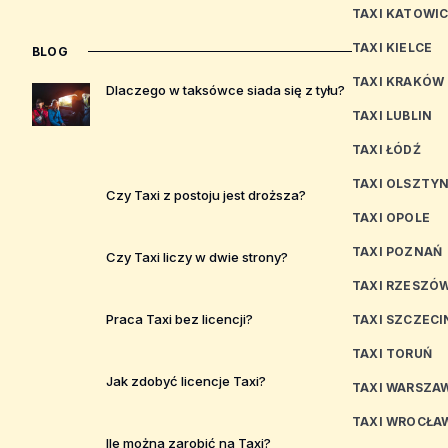
TAXI KATOWI
TAXI KIELCE
BLOG
TAXI KRAKÓW
Dlaczego w taksówce siada się z tyłu?
TAXI LUBLIN
TAXI ŁÓDŹ
TAXI OLSZTY
Czy Taxi z postoju jest droższa?
TAXI OPOLE
TAXI POZNAŃ
Czy Taxi liczy w dwie strony?
TAXI RZESZÓ
Praca Taxi bez licencji?
TAXI SZCZECI
TAXI TORUŃ
Jak zdobyć licencje Taxi?
TAXI WARSZA
TAXI WROCŁA
Ile można zarobić na Taxi?