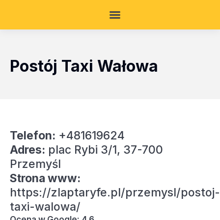
Postój Taxi Wałowa
Telefon:
+481619624
Adres:
plac Rybi 3/1, 37-700
Przemyśl
Strona www:
https://zlaptaryfe.pl/przemysl/postoj-
taxi-walowa/
Ocena w Google: 4.6