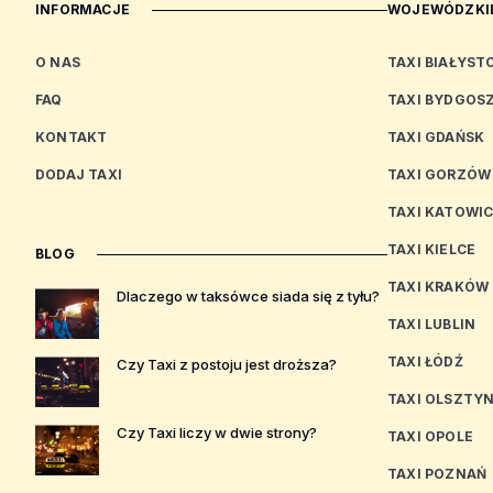
INFORMACJE
WOJEWÓDZKIE
O NAS
TAXI BIAŁYST
FAQ
TAXI BYDGOS
KONTAKT
TAXI GDAŃSK
DODAJ TAXI
TAXI GORZÓW
TAXI KATOWI
TAXI KIELCE
BLOG
TAXI KRAKÓW
Dlaczego w taksówce siada się z tyłu?
TAXI LUBLIN
TAXI ŁÓDŹ
Czy Taxi z postoju jest droższa?
TAXI OLSZTY
Czy Taxi liczy w dwie strony?
TAXI OPOLE
TAXI POZNAŃ