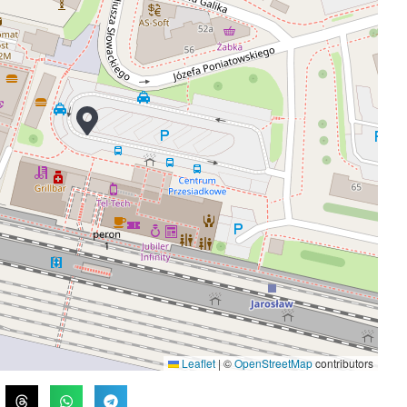
Leaflet
|
©
OpenStreetMap
contributors