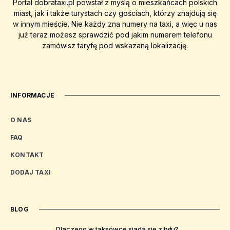
Portal dobrataxi.pl powstał z myślą o mieszkańcach polskich
miast, jak i także turystach czy gościach, którzy znajdują się
w innym mieście. Nie każdy zna numery na taxi, a więc u nas
już teraz możesz sprawdzić pod jakim numerem telefonu
zamówisz taryfę pod wskazaną lokalizację.
INFORMACJE
O NAS
FAQ
KONTAKT
DODAJ TAXI
BLOG
Dlaczego w taksówce siada się z tyłu?