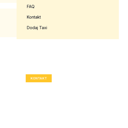
FAQ
Kontakt
Dodaj Taxi
Twoja reklama tutaj?
Rozmiar: 336x280 px
KONTAKT