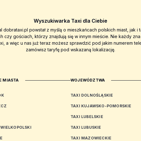
Wyszukiwarka Taxi dla Ciebie
al dobrataxi.pl powstał z myślą o mieszkańcach polskich miast, jak i 
ch czy gościach, którzy znajdują się w innym mieście. Nie każdy zn
axi, a więc u nas już teraz możesz sprawdzić pod jakim numerem tel
zamówisz taryfę pod wskazaną lokalizację.
 MIASTA
WOJEWÓDZTWA
OK
TAXI DOLNOŚLĄSKIE
ZCZ
TAXI KUJAWSKO-POMORSKIE
TAXI LUBELSKIE
 WIELKOPOLSKI
TAXI LUBUSKIE
CE
TAXI MAZOWIECKIE