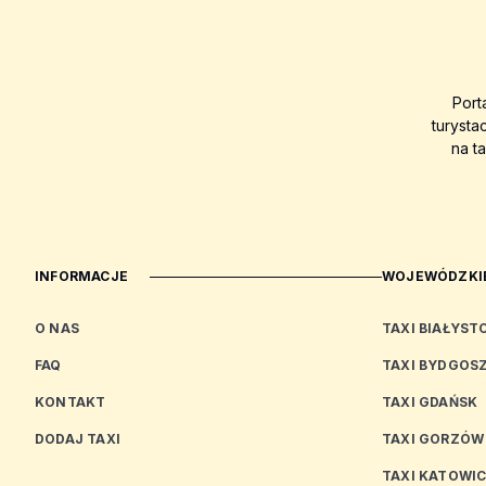
Port
turysta
na t
INFORMACJE
WOJEWÓDZKIE
O NAS
TAXI BIAŁYST
FAQ
TAXI BYDGOS
KONTAKT
TAXI GDAŃSK
DODAJ TAXI
TAXI GORZÓW
TAXI KATOWI