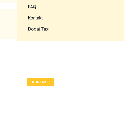
FAQ
Kontakt
Dodaj Taxi
Twoja reklama tutaj?
Rozmiar: 336x280 px
KONTAKT