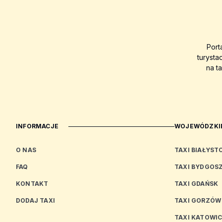
Port
turysta
na t
INFORMACJE
WOJEWÓDZKIE
O NAS
TAXI BIAŁYST
FAQ
TAXI BYDGOS
KONTAKT
TAXI GDAŃSK
DODAJ TAXI
TAXI GORZÓW
TAXI KATOWI