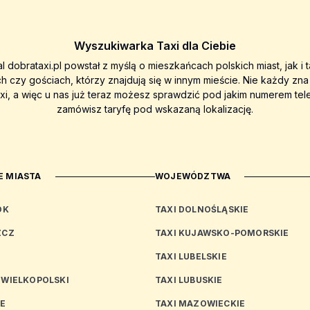
Wyszukiwarka Taxi dla Ciebie
al dobrataxi.pl powstał z myślą o mieszkańcach polskich miast, jak i 
ch czy gościach, którzy znajdują się w innym mieście. Nie każdy zn
axi, a więc u nas już teraz możesz sprawdzić pod jakim numerem tel
zamówisz taryfę pod wskazaną lokalizację.
 MIASTA
WOJEWÓDZTWA
OK
TAXI DOLNOŚLĄSKIE
ZCZ
TAXI KUJAWSKO-POMORSKIE
TAXI LUBELSKIE
 WIELKOPOLSKI
TAXI LUBUSKIE
CE
TAXI MAZOWIECKIE