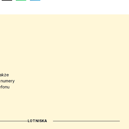
także
a numery
efonu
LOTNISKA