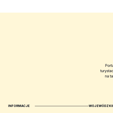
Port
turysta
na t
INFORMACJE
WOJEWÓDZKIE