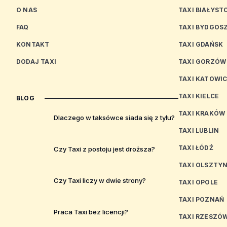
O NAS
TAXI BIAŁYST
FAQ
TAXI BYDGOS
KONTAKT
TAXI GDAŃSK
DODAJ TAXI
TAXI GORZÓW
TAXI KATOWI
TAXI KIELCE
BLOG
TAXI KRAKÓW
Dlaczego w taksówce siada się z tyłu?
TAXI LUBLIN
TAXI ŁÓDŹ
Czy Taxi z postoju jest droższa?
TAXI OLSZTY
Czy Taxi liczy w dwie strony?
TAXI OPOLE
TAXI POZNAŃ
Praca Taxi bez licencji?
TAXI RZESZÓ