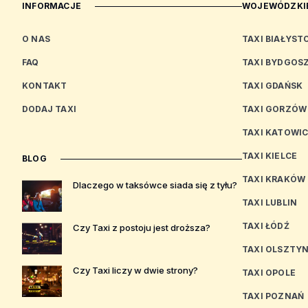
INFORMACJE
WOJEWÓDZKIE
O NAS
TAXI BIAŁYST
FAQ
TAXI BYDGOS
KONTAKT
TAXI GDAŃSK
DODAJ TAXI
TAXI GORZÓW
TAXI KATOWI
TAXI KIELCE
BLOG
TAXI KRAKÓW
Dlaczego w taksówce siada się z tyłu?
TAXI LUBLIN
TAXI ŁÓDŹ
Czy Taxi z postoju jest droższa?
TAXI OLSZTY
Czy Taxi liczy w dwie strony?
TAXI OPOLE
TAXI POZNAŃ