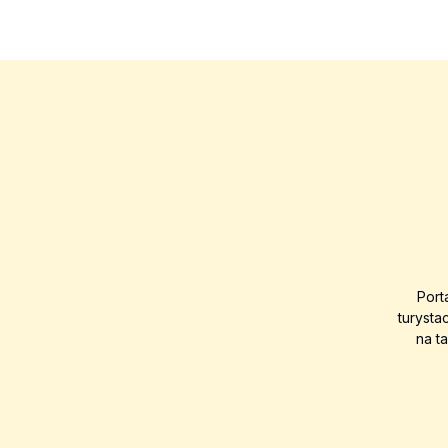
Port
turysta
na t