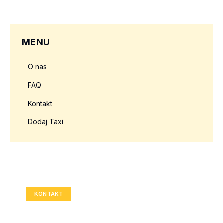
MENU
O nas
FAQ
Kontakt
Dodaj Taxi
Twoja reklama tutaj?
Rozmiar: 336x280 px
KONTAKT