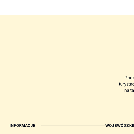
Port
turysta
na t
INFORMACJE
WOJEWÓDZKIE