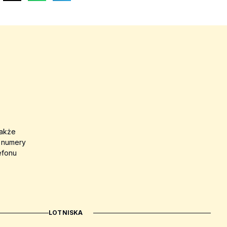
także
a numery
efonu
LOTNISKA