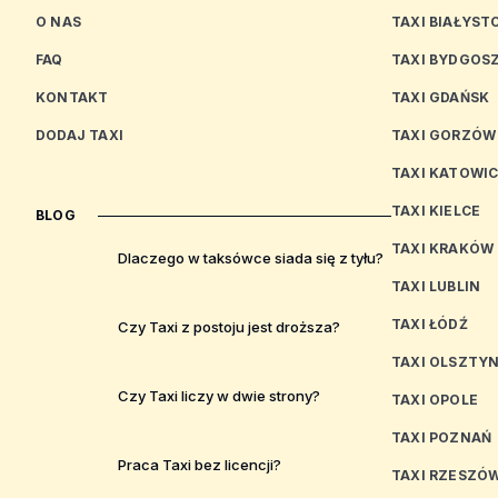
O NAS
TAXI BIAŁYST
FAQ
TAXI BYDGOS
KONTAKT
TAXI GDAŃSK
DODAJ TAXI
TAXI GORZÓW
TAXI KATOWI
TAXI KIELCE
BLOG
TAXI KRAKÓW
Dlaczego w taksówce siada się z tyłu?
TAXI LUBLIN
TAXI ŁÓDŹ
Czy Taxi z postoju jest droższa?
TAXI OLSZTY
Czy Taxi liczy w dwie strony?
TAXI OPOLE
TAXI POZNAŃ
Praca Taxi bez licencji?
TAXI RZESZÓ