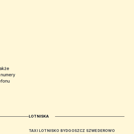
także
a numery
efonu
LOTNISKA
TAXI LOTNISKO BYDGOSZCZ SZWEDEROWO