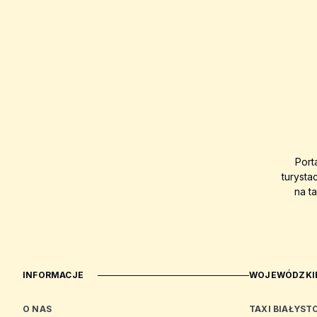
Port
turysta
na t
INFORMACJE
WOJEWÓDZKIE
O NAS
TAXI BIAŁYST