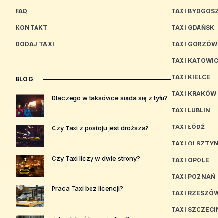
FAQ
TAXI BYDGOS
KONTAKT
TAXI GDAŃSK
DODAJ TAXI
TAXI GORZÓW
TAXI KATOWI
TAXI KIELCE
BLOG
TAXI KRAKÓW
Dlaczego w taksówce siada się z tyłu?
TAXI LUBLIN
TAXI ŁÓDŹ
Czy Taxi z postoju jest droższa?
TAXI OLSZTY
Czy Taxi liczy w dwie strony?
TAXI OPOLE
TAXI POZNAŃ
Praca Taxi bez licencji?
TAXI RZESZÓ
TAXI SZCZECI