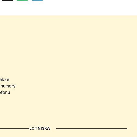
także
a numery
efonu
LOTNISKA