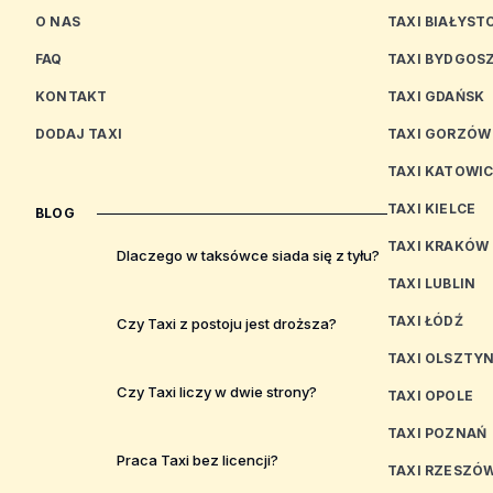
O NAS
TAXI BIAŁYST
FAQ
TAXI BYDGOS
KONTAKT
TAXI GDAŃSK
DODAJ TAXI
TAXI GORZÓW
TAXI KATOWI
TAXI KIELCE
BLOG
TAXI KRAKÓW
Dlaczego w taksówce siada się z tyłu?
TAXI LUBLIN
TAXI ŁÓDŹ
Czy Taxi z postoju jest droższa?
TAXI OLSZTY
Czy Taxi liczy w dwie strony?
TAXI OPOLE
TAXI POZNAŃ
Praca Taxi bez licencji?
TAXI RZESZÓ