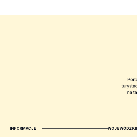
Port
turysta
na t
INFORMACJE
WOJEWÓDZKIE