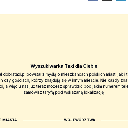
Wyszukiwarka Taxi dla Ciebie
al dobrataxi.pl powstał z myślą o mieszkańcach polskich miast, jak i 
ch czy gościach, którzy znajdują się w innym mieście. Nie każdy zn
axi, a więc u nas już teraz możesz sprawdzić pod jakim numerem tel
zamówisz taryfę pod wskazaną lokalizację.
 MIASTA
WOJEWÓDZTWA