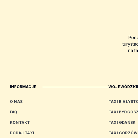
Port
turysta
na t
INFORMACJE
WOJEWÓDZKIE
O NAS
TAXI BIAŁYST
FAQ
TAXI BYDGOS
KONTAKT
TAXI GDAŃSK
DODAJ TAXI
TAXI GORZÓW