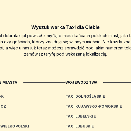
Wyszukiwarka Taxi dla Ciebie
al dobrataxi.pl powstał z myślą o mieszkańcach polskich miast, jak i 
ch czy gościach, którzy znajdują się w innym mieście. Nie każdy zn
axi, a więc u nas już teraz możesz sprawdzić pod jakim numerem tel
zamówisz taryfę pod wskazaną lokalizację.
 MIASTA
WOJEWÓDZTWA
OK
TAXI DOLNOŚLĄSKIE
ZCZ
TAXI KUJAWSKO-POMORSKIE
TAXI LUBELSKIE
 WIELKOPOLSKI
TAXI LUBUSKIE