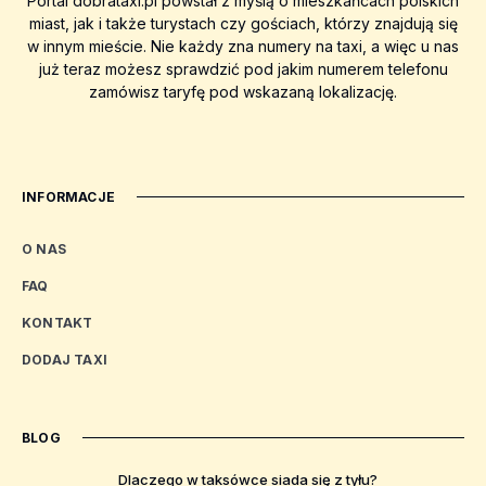
Portal dobrataxi.pl powstał z myślą o mieszkańcach polskich
miast, jak i także turystach czy gościach, którzy znajdują się
w innym mieście. Nie każdy zna numery na taxi, a więc u nas
już teraz możesz sprawdzić pod jakim numerem telefonu
zamówisz taryfę pod wskazaną lokalizację.
INFORMACJE
O NAS
FAQ
KONTAKT
DODAJ TAXI
BLOG
Dlaczego w taksówce siada się z tyłu?