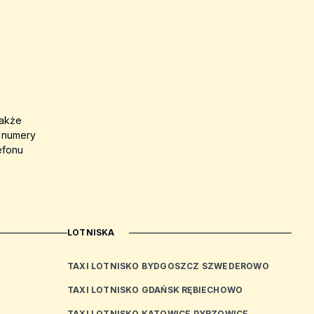
także
a numery
efonu
LOTNISKA
TAXI LOTNISKO BYDGOSZCZ SZWEDEROWO
TAXI LOTNISKO GDAŃSK RĘBIECHOWO
TAXI LOTNISKO KATOWICE PYRZOWICE