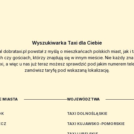
Wyszukiwarka Taxi dla Ciebie
al dobrataxi.pl powstał z myślą o mieszkańcach polskich miast, jak i 
ch czy gościach, którzy znajdują się w innym mieście. Nie każdy zn
axi, a więc u nas już teraz możesz sprawdzić pod jakim numerem tel
zamówisz taryfę pod wskazaną lokalizację.
 MIASTA
WOJEWÓDZTWA
OK
TAXI DOLNOŚLĄSKIE
ZCZ
TAXI KUJAWSKO-POMORSKIE
TAXI LUBELSKIE