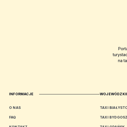
Port
turysta
na t
INFORMACJE
WOJEWÓDZKIE
O NAS
TAXI BIAŁYST
FAQ
TAXI BYDGOS
KONTAKT
TAXI GDAŃSK