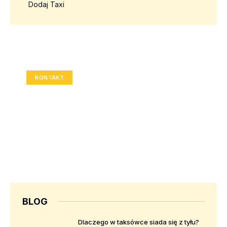
Dodaj Taxi
Twoja reklama tutaj?
Rozmiar: 336x280 px
KONTAKT
BLOG
Dlaczego w taksówce siada się z tyłu?