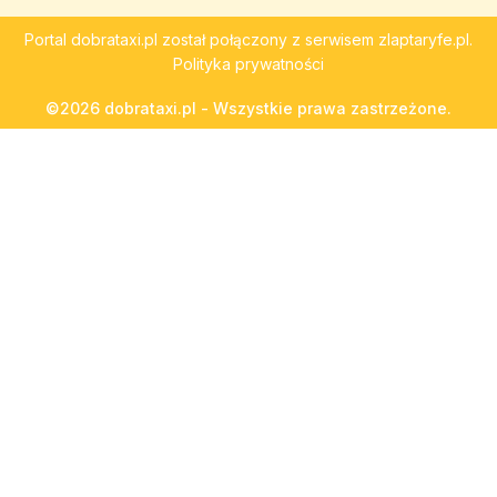
Portal
dobrataxi.pl
został połączony z serwisem
zlaptaryfe.pl
.
Polityka prywatności
©2026 dobrataxi.pl - Wszystkie prawa zastrzeżone.