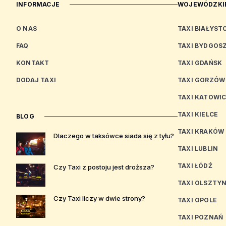
INFORMACJE
WOJEWÓDZKIE
O NAS
TAXI BIAŁYST
FAQ
TAXI BYDGOS
KONTAKT
TAXI GDAŃSK
DODAJ TAXI
TAXI GORZÓW
TAXI KATOWI
TAXI KIELCE
BLOG
TAXI KRAKÓW
Dlaczego w taksówce siada się z tyłu?
TAXI LUBLIN
TAXI ŁÓDŹ
Czy Taxi z postoju jest droższa?
TAXI OLSZTY
Czy Taxi liczy w dwie strony?
TAXI OPOLE
TAXI POZNAŃ