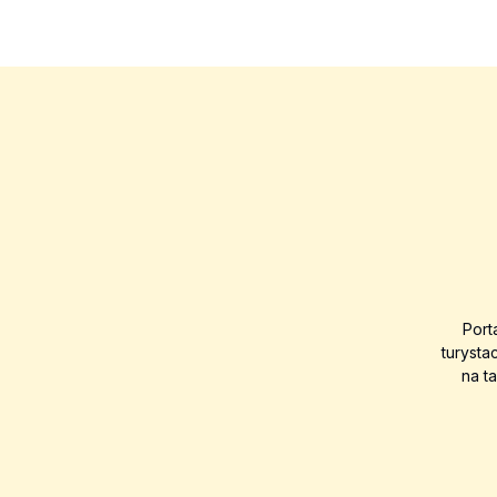
Port
turysta
na t