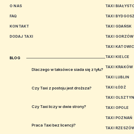
O NAS
TAXI BIAŁYST
FAQ
TAXI BYDGOS
KONTAKT
TAXI GDAŃSK
DODAJ TAXI
TAXI GORZÓW
TAXI KATOWI
TAXI KIELCE
BLOG
TAXI KRAKÓW
Dlaczego w taksówce siada się z tyłu?
TAXI LUBLIN
TAXI ŁÓDŹ
Czy Taxi z postoju jest droższa?
TAXI OLSZTY
Czy Taxi liczy w dwie strony?
TAXI OPOLE
TAXI POZNAŃ
Praca Taxi bez licencji?
TAXI RZESZÓ