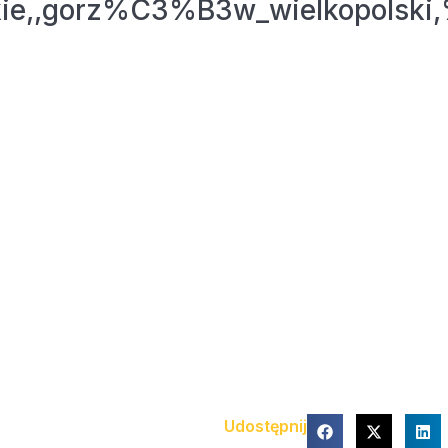
uskie,,gorz%C3%B3w_wielkopols
Udostępnij