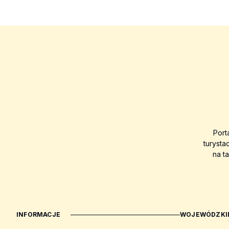
Port
turysta
na t
INFORMACJE
WOJEWÓDZKIE