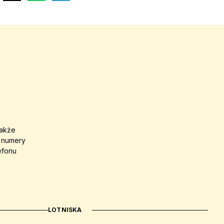
także
a numery
efonu
LOTNISKA