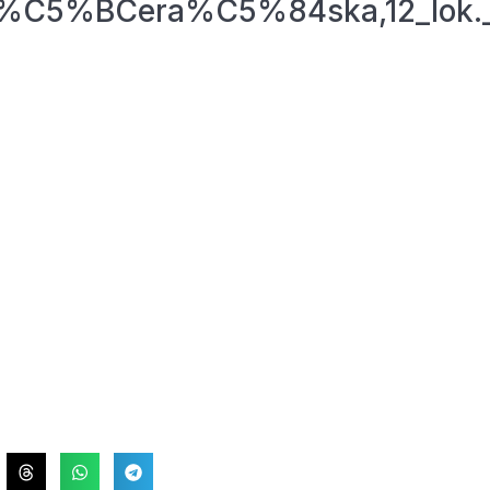
ki,%C5%BCera%C5%84ska,12_lok.