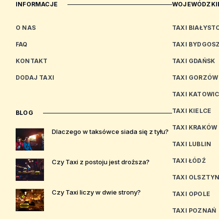
INFORMACJE
WOJEWÓDZKIE
O NAS
TAXI BIAŁYST
FAQ
TAXI BYDGOS
KONTAKT
TAXI GDAŃSK
DODAJ TAXI
TAXI GORZÓW
TAXI KATOWI
TAXI KIELCE
BLOG
TAXI KRAKÓW
Dlaczego w taksówce siada się z tyłu?
TAXI LUBLIN
TAXI ŁÓDŹ
Czy Taxi z postoju jest droższa?
TAXI OLSZTY
Czy Taxi liczy w dwie strony?
TAXI OPOLE
TAXI POZNAŃ