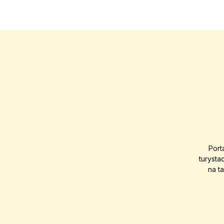
Port
turysta
na t