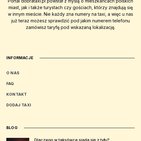
Portal dobrataxi.pl powstał z myślą o mieszkańcach polskich
miast, jak i także turystach czy gościach, którzy znajdują się
w innym mieście. Nie każdy zna numery na taxi, a więc u nas
już teraz możesz sprawdzić pod jakim numerem telefonu
zamówisz taryfę pod wskazaną lokalizację.
INFORMACJE
O NAS
FAQ
KONTAKT
DODAJ TAXI
BLOG
Dlaczego w taksówce siada się z tyłu?