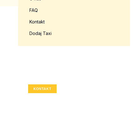
FAQ
Kontakt
Dodaj Taxi
Twoja reklama tutaj?
Rozmiar: 336x280 px
KONTAKT