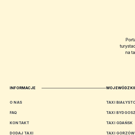
Port
turysta
na t
INFORMACJE
WOJEWÓDZKIE
O NAS
TAXI BIAŁYST
FAQ
TAXI BYDGOS
KONTAKT
TAXI GDAŃSK
DODAJ TAXI
TAXI GORZÓW