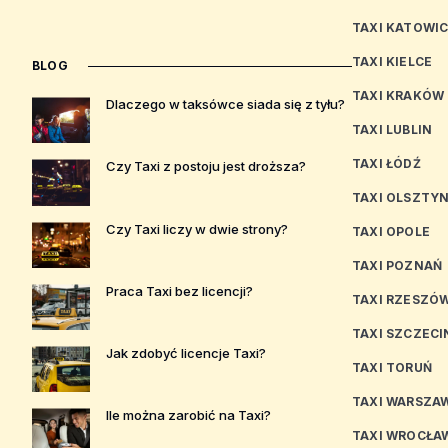
TAXI KATOWI
TAXI KIELCE
BLOG
TAXI KRAKÓW
Dlaczego w taksówce siada się z tyłu?
TAXI LUBLIN
TAXI ŁÓDŹ
Czy Taxi z postoju jest droższa?
TAXI OLSZTY
Czy Taxi liczy w dwie strony?
TAXI OPOLE
TAXI POZNAŃ
Praca Taxi bez licencji?
TAXI RZESZÓ
TAXI SZCZECI
Jak zdobyć licencje Taxi?
TAXI TORUŃ
TAXI WARSZA
Ile można zarobić na Taxi?
TAXI WROCŁA