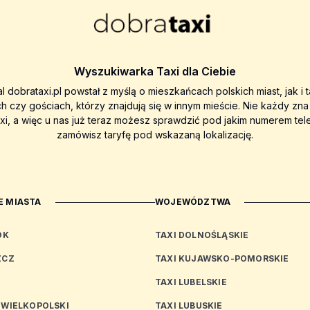
Wyszukiwarka Taxi dla Ciebie
al dobrataxi.pl powstał z myślą o mieszkańcach polskich miast, jak i 
ch czy gościach, którzy znajdują się w innym mieście. Nie każdy zn
axi, a więc u nas już teraz możesz sprawdzić pod jakim numerem tel
zamówisz taryfę pod wskazaną lokalizację.
 MIASTA
WOJEWÓDZTWA
OK
TAXI DOLNOŚLĄSKIE
ZCZ
TAXI KUJAWSKO-POMORSKIE
TAXI LUBELSKIE
 WIELKOPOLSKI
TAXI LUBUSKIE