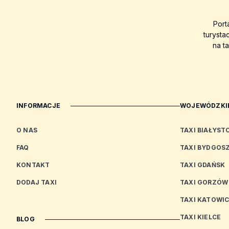
Port
turysta
na t
INFORMACJE
WOJEWÓDZKIE
O NAS
TAXI BIAŁYST
FAQ
TAXI BYDGOS
KONTAKT
TAXI GDAŃSK
DODAJ TAXI
TAXI GORZÓW
TAXI KATOWI
TAXI KIELCE
BLOG