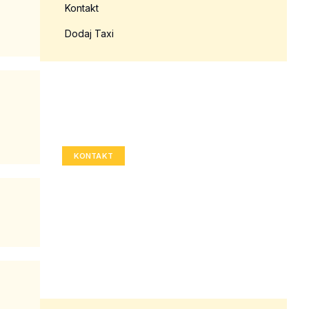
Kontakt
Dodaj Taxi
Twoja reklama tutaj?
Rozmiar: 336x280 px
KONTAKT