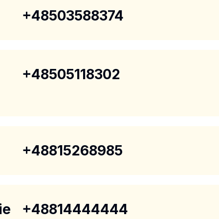
+48503588374
+48505118302
+48815268985
ie
+48814444444