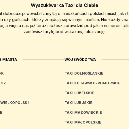
Wyszukiwarka Taxi dla Ciebie
al dobrataxi.pl powstał z myślą o mieszkańcach polskich miast, jak i 
ch czy gościach, którzy znajdują się w innym mieście. Nie każdy zn
axi, a więc u nas już teraz możesz sprawdzić pod jakim numerem tel
zamówisz taryfę pod wskazaną lokalizację.
 MIASTA
WOJEWÓDZTWA
OK
TAXI DOLNOŚLĄSKIE
ZCZ
TAXI KUJAWSKO-POMORSKIE
TAXI LUBELSKIE
 WIELKOPOLSKI
TAXI LUBUSKIE
CE
TAXI MAZOWIECKIE
TAXI MAŁOPOLSKIE