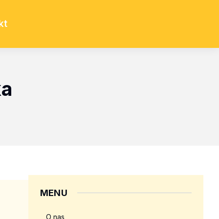
kt
ka
MENU
O nas