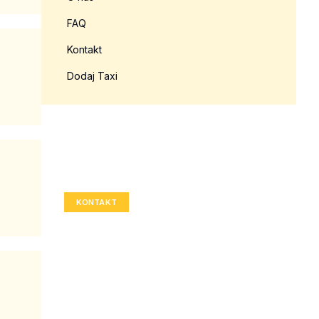
FAQ
Kontakt
Dodaj Taxi
Twoja reklama tutaj?
Rozmiar: 336x280 px
KONTAKT