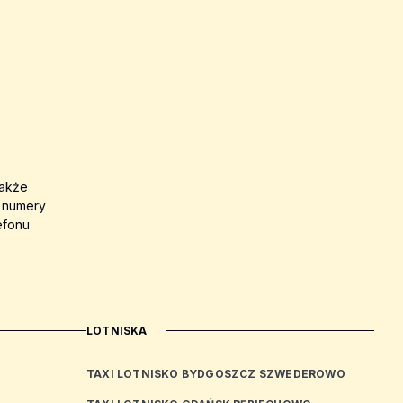
także
a numery
efonu
LOTNISKA
TAXI LOTNISKO BYDGOSZCZ SZWEDEROWO