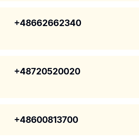
a
+48662662340
+48720520020
+48600813700