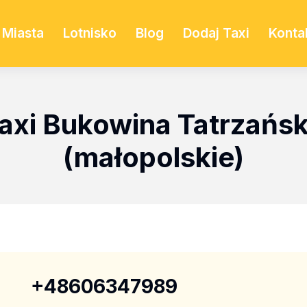
Miasta
Lotnisko
Blog
Dodaj Taxi
Konta
axi Bukowina Tatrzańs
(małopolskie)
+48606347989