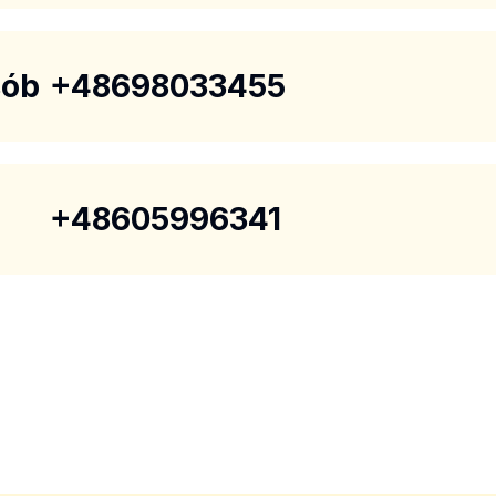
sób
+48698033455
+48605996341