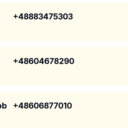
+48883475303
+48604678290
ób
+48606877010