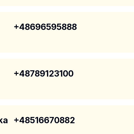
+48696595888
+48789123100
ka
+48516670882