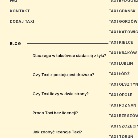
FAQ
TAXI BYDGOS
KONTAKT
TAXI GDAŃSK
DODAJ TAXI
TAXI GORZÓW
TAXI KATOWI
TAXI KIELCE
BLOG
TAXI KRAKÓW
Dlaczego w taksówce siada się z tyłu?
TAXI LUBLIN
TAXI ŁÓDŹ
Czy Taxi z postoju jest droższa?
TAXI OLSZTY
Czy Taxi liczy w dwie strony?
TAXI OPOLE
TAXI POZNAŃ
Praca Taxi bez licencji?
TAXI RZESZÓ
TAXI SZCZECI
Jak zdobyć licencje Taxi?
TAXI TORUŃ