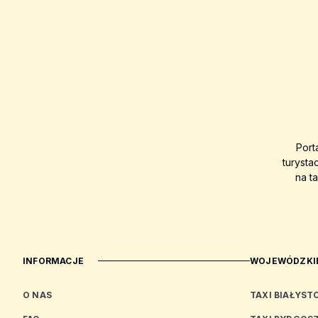
Port
turysta
na t
INFORMACJE
WOJEWÓDZKIE
O NAS
TAXI BIAŁYST