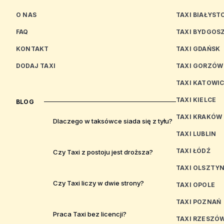
O NAS
TAXI BIAŁYST
FAQ
TAXI BYDGOS
KONTAKT
TAXI GDAŃSK
DODAJ TAXI
TAXI GORZÓW
TAXI KATOWI
TAXI KIELCE
BLOG
TAXI KRAKÓW
Dlaczego w taksówce siada się z tyłu?
TAXI LUBLIN
TAXI ŁÓDŹ
Czy Taxi z postoju jest droższa?
TAXI OLSZTY
Czy Taxi liczy w dwie strony?
TAXI OPOLE
TAXI POZNAŃ
Praca Taxi bez licencji?
TAXI RZESZÓ