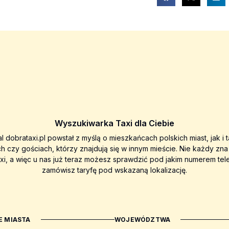
Wyszukiwarka Taxi dla Ciebie
al dobrataxi.pl powstał z myślą o mieszkańcach polskich miast, jak i 
ch czy gościach, którzy znajdują się w innym mieście. Nie każdy zn
axi, a więc u nas już teraz możesz sprawdzić pod jakim numerem tel
zamówisz taryfę pod wskazaną lokalizację.
 MIASTA
WOJEWÓDZTWA