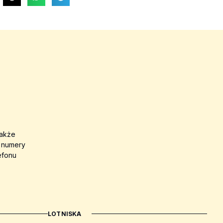
także
a numery
efonu
LOTNISKA