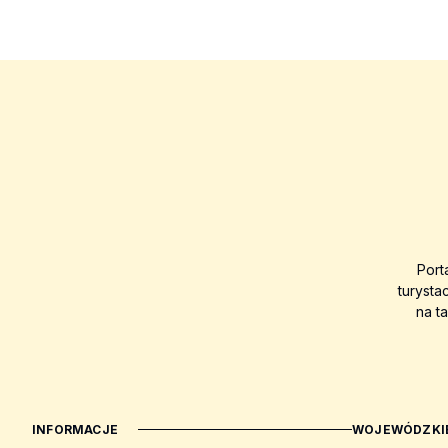
Port
turysta
na t
INFORMACJE
WOJEWÓDZKIE