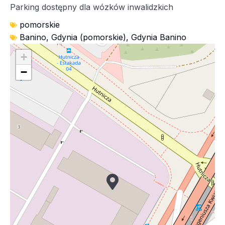
Parking dostępny dla wózków inwalidzkich
pomorskie
Banino
,
Gdynia (pomorskie)
,
Gdynia Banino
+
−