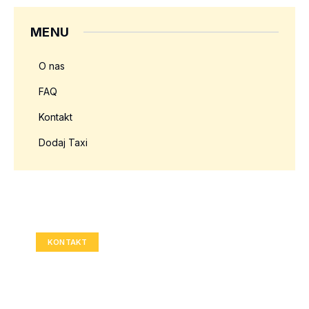
MENU
O nas
FAQ
Kontakt
Dodaj Taxi
Twoja reklama tutaj?
Rozmiar: 336x280 px
KONTAKT